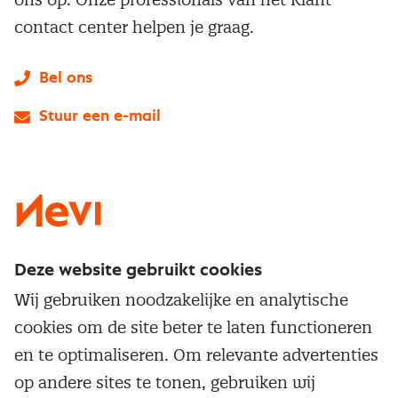
contact center helpen je graag.
Bel ons
Stuur een e-mail
LinkedIn
X
Instagram
Facebook
YouTube
Deze website gebruikt cookies
Direct naar
Wij gebruiken noodzakelijke en analytische
Service & contact
cookies om de site beter te laten functioneren
Populaire thema's
Over inkoop
en te optimaliseren. Om relevante advertenties
Aanbesteden
Opleidingen en trainingen
op andere sites te tonen, gebruiken wij
Netwerk en communities