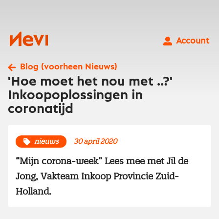
Ga
naar
inhoud
Nevi
Account
Blog (voorheen Nieuws)
'Hoe moet het nou met ..?'
Inkoopoplossingen in
coronatijd
nieuws
30 april 2020
“Mijn corona-week” Lees mee met Jil de
Jong, Vakteam Inkoop Provincie Zuid-
Holland.