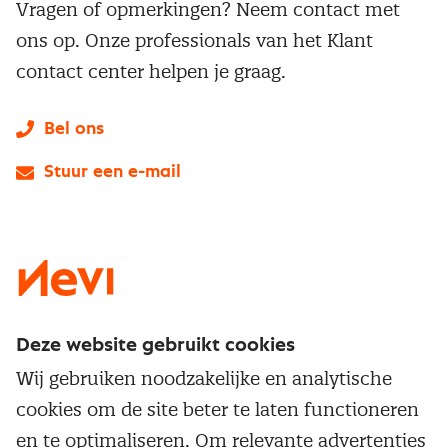
Vragen of opmerkingen? Neem contact met
ons op. Onze professionals van het Klant
contact center helpen je graag.
Bel ons
Stuur een e-mail
LinkedIn
X
Instagram
Facebook
YouTube
Deze website gebruikt cookies
Direct naar
Wij gebruiken noodzakelijke en analytische
Service & contact
cookies om de site beter te laten functioneren
Populaire thema's
Over inkoop
en te optimaliseren. Om relevante advertenties