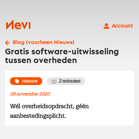
Ga
naar
inhoud
Nevi
Account
Blog (voorheen Nieuws)
Gratis software-uitwisseling
tussen overheden
nieuws
2 minuten
09 november 2020
Wél overheidsopdracht, géén
aanbestedingsplicht.