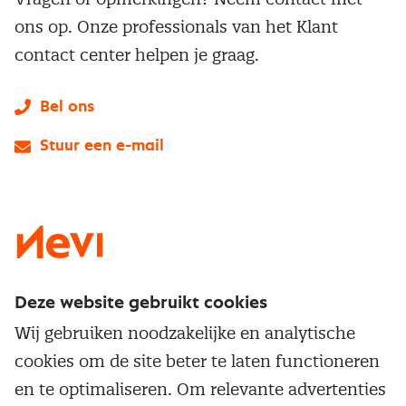
ons op. Onze professionals van het Klant
contact center helpen je graag.
Bel ons
Stuur een e-mail
LinkedIn
X
Instagram
Facebook
YouTube
Deze website gebruikt cookies
Direct naar
Wij gebruiken noodzakelijke en analytische
Service & contact
cookies om de site beter te laten functioneren
Populaire thema's
Over inkoop
en te optimaliseren. Om relevante advertenties
Aanbesteden