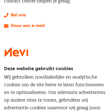
contact center helpen je graag.
Bel ons
Stuur een e-mail
LinkedIn
X
Instagram
Facebook
YouTube
Deze website gebruikt cookies
Direct naar
Wij gebruiken noodzakelijke en analytische
Service & contact
cookies om de site beter te laten functioneren
Populaire thema's
Over inkoop
en te optimaliseren. Om relevante advertenties
Aanbesteden
Opleidingen en trainingen
op andere sites te tonen, gebruiken wij
Netwerk en communities
Contractmanagement
advertentie cookies waarvoor wij graag jouw
Trainingen
Aanmelden nieuwsbrief