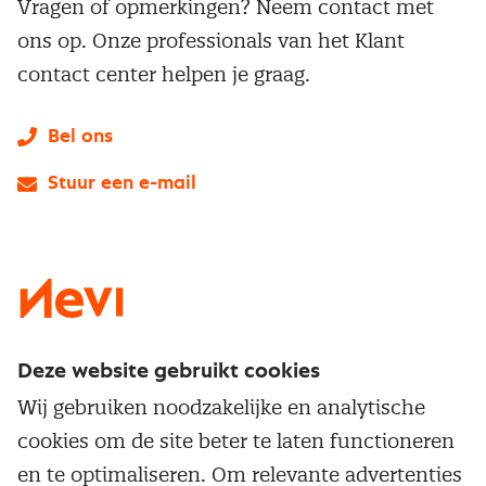
Vragen of opmerkingen? Neem contact met
ons op. Onze professionals van het Klant
contact center helpen je graag.
Bel ons
Stuur een e-mail
LinkedIn
X
Instagram
Facebook
YouTube
Deze website gebruikt cookies
Direct naar
Wij gebruiken noodzakelijke en analytische
Service & contact
cookies om de site beter te laten functioneren
Populaire thema's
Over inkoop
en te optimaliseren. Om relevante advertenties