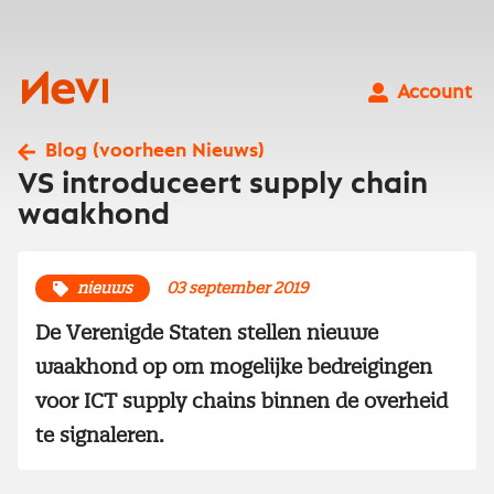
Ga
naar
inhoud
Nevi
Account
Blog (voorheen Nieuws)
VS introduceert supply chain
waakhond
nieuws
03 september 2019
De Verenigde Staten stellen nieuwe
waakhond op om mogelijke bedreigingen
voor ICT supply chains binnen de overheid
te signaleren.