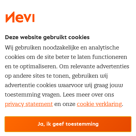
LinkedIn
X
Instagram
Facebook
YouTube
Deze website gebruikt cookies
Direct naar
Wij gebruiken noodzakelijke en analytische
Service & contact
cookies om de site beter te laten functioneren
Populaire thema's
Over inkoop
en te optimaliseren. Om relevante advertenties
Aanbesteden
Opleidingen en trainingen
op andere sites te tonen, gebruiken wij
Netwerk en communities
Contractmanagement
advertentie cookies waarvoor wij graag jouw
Trainingen
Aanmelden nieuwsbrief
Kostenmanagement
toestemming vragen. Lees meer over ons
Opleidingen
Word lid van Nevi
privacy statement
en onze
cookie verklaring
.
Onderhandelen
Cookievoorkeuren beheren
Onze
algemene
Maatwerk
Nevi PMI®
voorwaarden, cookie- en privacyverklaring
zijn
van toepassing.
Supply management
Examens
Inkoop vacatures
© Nevi.nl
Ja, ik geef toestemming
Vrijstellingen
Opzeggen lidmaatschap