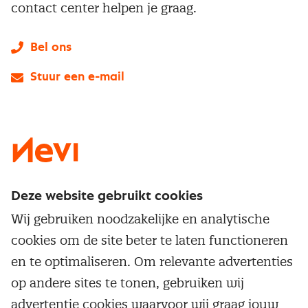
contact center helpen je graag.
Bel ons
Stuur een e-mail
LinkedIn
X
Instagram
Facebook
YouTube
Deze website gebruikt cookies
Direct naar
Wij gebruiken noodzakelijke en analytische
Service & contact
cookies om de site beter te laten functioneren
Populaire thema's
Over inkoop
en te optimaliseren. Om relevante advertenties
Aanbesteden
Opleidingen en trainingen
op andere sites te tonen, gebruiken wij
Netwerk en communities
Contractmanagement
advertentie cookies waarvoor wij graag jouw
Trainingen