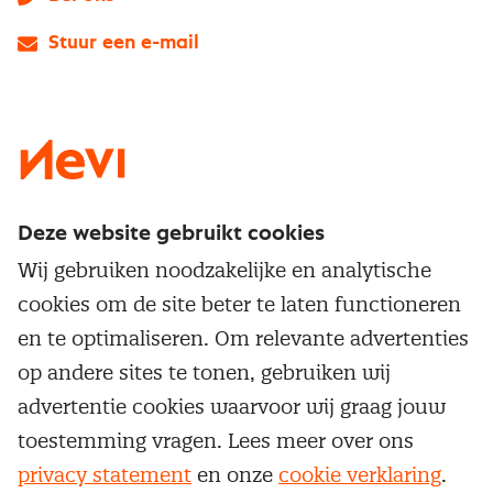
Stuur een e-mail
LinkedIn
X
Instagram
Facebook
YouTube
Deze website gebruikt cookies
Direct naar
Wij gebruiken noodzakelijke en analytische
Service & contact
cookies om de site beter te laten functioneren
Populaire thema's
Over inkoop
en te optimaliseren. Om relevante advertenties
Aanbesteden
Opleidingen en trainingen
op andere sites te tonen, gebruiken wij
Netwerk en communities
Contractmanagement
advertentie cookies waarvoor wij graag jouw
Trainingen
Aanmelden nieuwsbrief
Kostenmanagement
toestemming vragen. Lees meer over ons
Opleidingen
Word lid van Nevi
privacy statement
en onze
cookie verklaring
.
Onderhandelen
Cookievoorkeuren beheren
Onze
algemene
Maatwerk