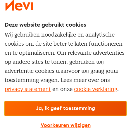
Deze website gebruikt cookies
Direct naar
Wij gebruiken noodzakelijke en analytische
Service & contact
cookies om de site beter te laten functioneren
Populaire thema's
Over inkoop
en te optimaliseren. Om relevante advertenties
Aanbesteden
Opleidingen en trainingen
op andere sites te tonen, gebruiken wij
Netwerk en communities
Contractmanagement
advertentie cookies waarvoor wij graag jouw
Trainingen
Aanmelden nieuwsbrief
Kostenmanagement
toestemming vragen. Lees meer over ons
Opleidingen
Word lid van Nevi
privacy statement
en onze
cookie verklaring
.
Onderhandelen
Cookievoorkeuren beheren
Onze
algemene
Maatwerk
Nevi PMI®
voorwaarden, cookie- en privacyverklaring
zijn
van toepassing.
Supply management
Examens
Inkoop vacatures
© Nevi.nl
Ja, ik geef toestemming
Vrijstellingen
Opzeggen lidmaatschap
Voorkeuren wijzigen
Traineeship