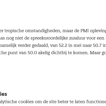
er tropische omstandigheden, maar de PMI opleving
as nog niet de spreekwoordelijke zwaluw voor een
amelijk verder gedaald, van 52.2 in mei naar 50.7 i
sche punt van 50.0 akelig dichtbij te komen. Maar go
 groei en dat is al circa zes jaar het geval. Het is i
de economie wel het laagste PMI cijfer.
yse van de PMI cijfers laat een wisselend beeld zie
 is dat het aantal nieuwe orders voor het eerst in zes
ies
ndanks een stijging in de sub-sector consumptiego
lytische cookies om de site beter te laten functio