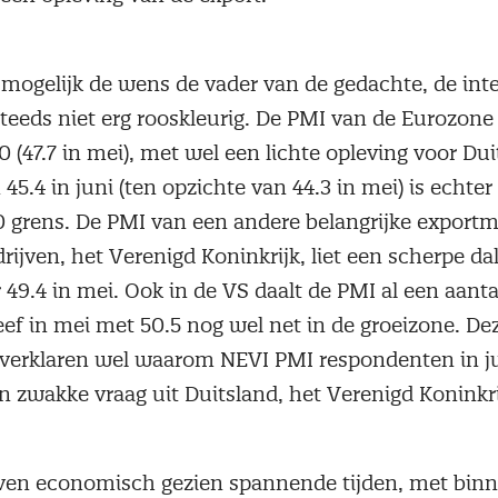
is mogelijk de wens de vader van de gedachte, de in
 steeds niet erg rooskleurig. De PMI van de Eurozone
 (47.7 in mei), met wel een lichte opleving voor Dui
n 45.4 in juni (ten opzichte van 44.3 in mei) is echte
 grens. De PMI van een andere belangrijke exportm
ijven, het Verenigd Koninkrijk, liet een scherpe dal
ar 49.4 in mei. Ook in de VS daalt de PMI al een aant
eef in mei met 50.5 nog wel net in de groeizone. De
verklaren wel waarom NEVI PMI respondenten in j
 zwakke vraag uit Duitsland, het Verenigd Koninkri
jven economisch gezien spannende tijden, met bin