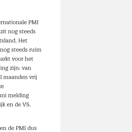
ternationale PMI
 zit nog steeds
tsland. Het
r nog steeds ruim
arkt voor het
ing zijn: van
al maanden vrij
ze
uni melding
jk en de VS.
nen de PMI dus