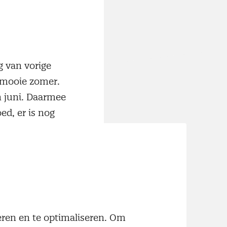
 van vorige
 mooie zomer.
n juni. Daarmee
ed, er is nog
n deze periode
n. Het minder
 jaar (licht)
ederen en een
neren en te optimaliseren. Om