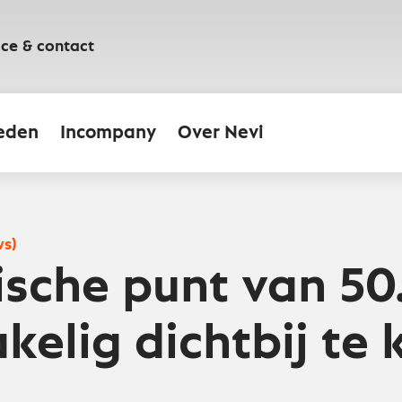
ice & contact
eden
Incompany
Over Nevi
ws)
ische punt van 50
akelig dichtbij te