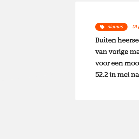
nieuws
01 
Buiten heerse
van vorige m
voor een mooi
52.2 in mei naa