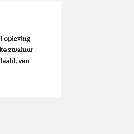
I opleving
jke zwaluw
daald, van