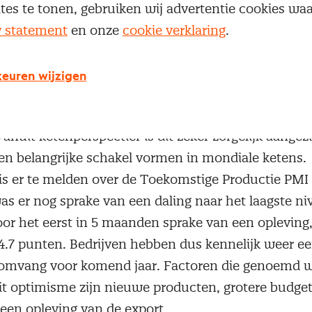
het aantal nieuwe exportorders. Bedrijven hebben hu
ites te tonen, gebruiken wij advertentie cookies w
 peil kunnen houden door het wegwerken van achte
y statement
en onze
cookie verklaring
.
oeveelheid onvoltooid of nog niet uitgevoerd werk 
.
euren wijzigen
ijk is verder de grootste daling van inkoopactiviteite
omt voor een groot deel op het conto van de sub-se
Vanuit ketenperspectief is dit zeker zorgelijk aangez
een belangrijke schakel vormen in mondiale ketens.
 is er te melden over de Toekomstige Productie PMI 
s er nog sprake van een daling naar het laagste ni
oor het eerst in 5 maanden sprake van een opleving,
 4.7 punten. Bedrijven hebben dus kennelijk weer ee
eomvang voor komend jaar. Factoren die genoemd w
dit optimisme zijn nieuwe producten, grotere budget
 een opleving van de export.