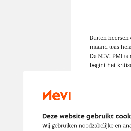
Buiten heersen 
maand was hela
De NEVI PMI is n
begint het kriti
steeds sprake van
van een groeien
Een nadere anal
positieve nieuws
Deze website gebruikt cook
daalde en dat o
Wij gebruiken noodzakelijke en ana