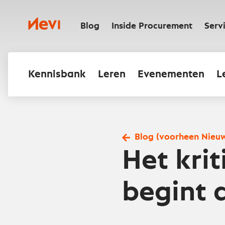
Ga
naar
Nevi
inhoud
Blog
Inside Procurement
Serv
Kennisbank
Leren
Evenementen
L
Blog (voorheen Nieu
Het krit
begint 