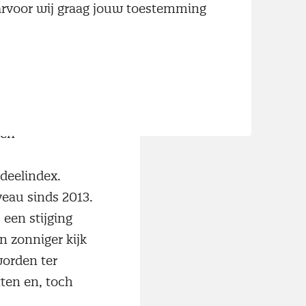
n productiepeil
aarvoor wij graag jouw toestemming
rstanden. De
was de grootste
n in zes jaar. De
ctor
ien
deelindex.
veau sinds 2013.
 een stijging
n zonniger kijk
orden ter
ten en, toch