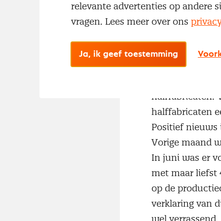
stabilisatie in 
relevante advertenties op andere s
grotendeels op
vragen. Lees meer over ons
privac
daling van de h
sinds begin 2015
Ja, ik geef toestemming
Voork
Enigszins zorgel
daling in juni k
halffabricaten. 
halffabricaten 
Positief nieuws
Vorige maand wa
In juni was er v
met maar liefst
op de producti
verklaring van 
wel verrassend,