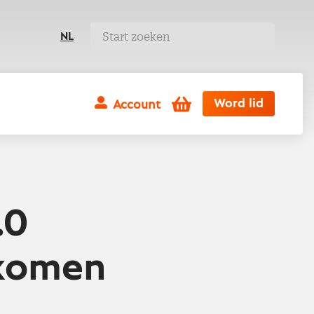
NL
Winkelwagen
Word lid
Account
.0
 komen