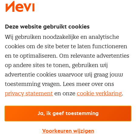
Deze website gebruikt cookies
Direct naar
Wij gebruiken noodzakelijke en analytische
Service & contact
cookies om de site beter te laten functioneren
Populaire thema's
Over inkoop
en te optimaliseren. Om relevante advertenties
Aanbesteden
Opleidingen en trainingen
op andere sites te tonen, gebruiken wij
Netwerk en communities
Contractmanagement
advertentie cookies waarvoor wij graag jouw
Trainingen
Aanmelden nieuwsbrief
Kostenmanagement
toestemming vragen. Lees meer over ons
Opleidingen
Word lid van Nevi
privacy statement
en onze
cookie verklaring
.
Onderhandelen
Cookievoorkeuren beheren
Onze
algemene
Maatwerk
Nevi PMI®
voorwaarden, cookie- en privacyverklaring
zijn
van toepassing.
Supply management
Examens
Inkoop vacatures
© Nevi.nl
Ja, ik geef toestemming
Vrijstellingen
Opzeggen lidmaatschap
Voorkeuren wijzigen
Traineeship