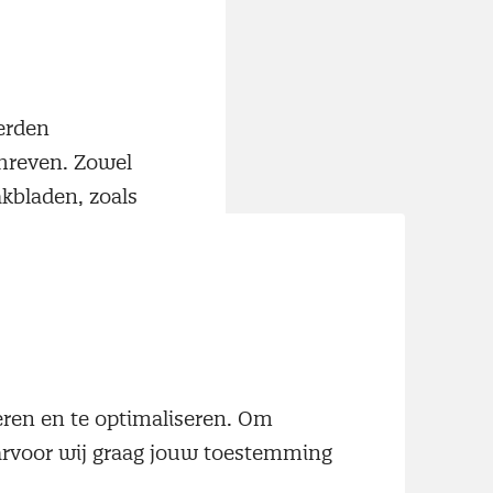
erden
chreven. Zowel
kbladen, zoals
itter, spreker
en hun
 deelnemers aan
neren en te optimaliseren. Om
aarvoor wij graag jouw toestemming