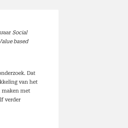
 waar
Social
Value based
 onderzoek. Dat
kkeling van het
en maken met
lf verder