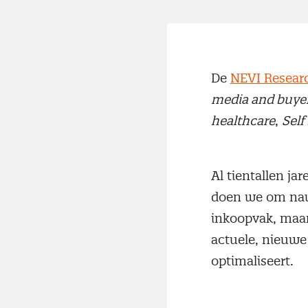
De
NEVI Researc
media and buyers
healthcare
,
Self
Al tientallen ja
doen we om nauw
inkoopvak, maar
actuele, nieuwe 
optimaliseert.