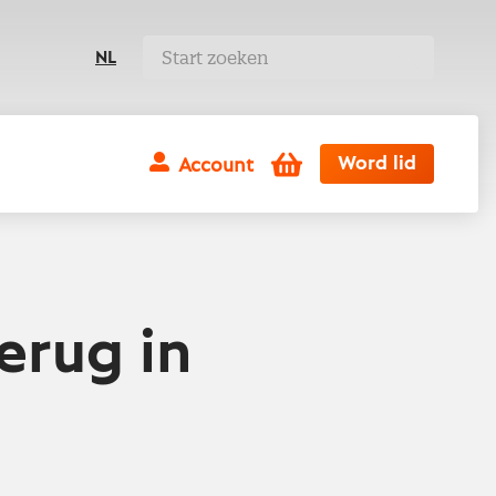
NL
Winkelwagen
Word lid
Account
erug in