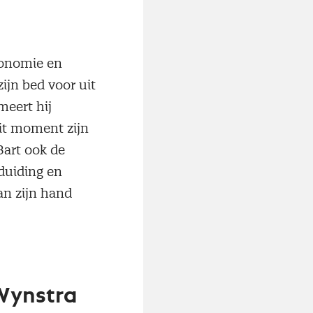
conomie en
ijn bed voor uit
meert hij
it moment zijn
Bart ook de
duiding en
n zijn hand
 Wynstra