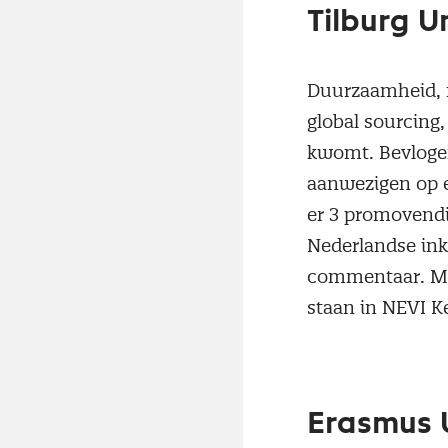
Tilburg U
Duurzaamheid, m
global sourcing,
kwomt. Bevlogen
aanwezigen op e
er 3 promovendi 
Nederlandse in
commentaar. M
staan in NEVI K
Erasmus U