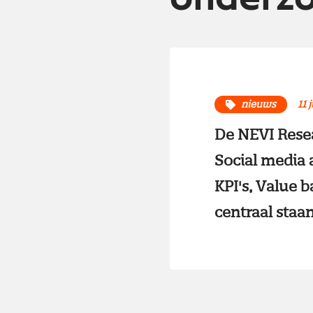
nieuws
11 
De NEVI Resea
Social media a
KPI's, Value b
centraal staan