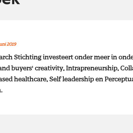
juni 2019
rch Stichting investeert onder meer in on
nd buyers' creativity, Intrapreneurship, Col
ased healthcare, Self leadership en Perceptu
.