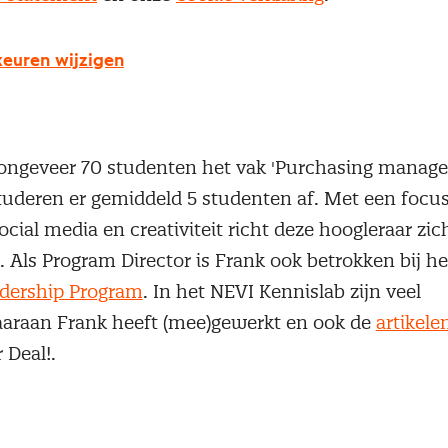
euren wijzigen
t University - Frank Rozemeije
n ongeveer 70 studenten het vak 'Purchasing manag
tuderen er gemiddeld 5 studenten af. Met een focus 
cial media en creativiteit richt deze hoogleraar zic
. Als Program Director is Frank ook betrokken bij h
dership Program
. In het NEVI Kennislab zijn veel
araan Frank heeft (mee)gewerkt en ook de
artikele
 Deal!.