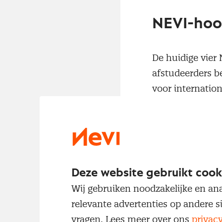
NEVI-hoog
De huidige vier
afstudeerders b
voor internatio
Deal!. Daarnaast
of als trainer.
inhoudelijk stee
internationale 
Deze website gebruikt cook
Wij gebruiken noodzakelijke en ana
relevante advertenties op andere s
vragen. Lees meer over ons
privac