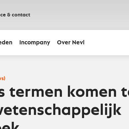
ice & contact
eden
Incompany
Over Nevi
ws)
s termen komen t
wetenschappelijk
oek