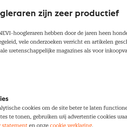
leraren zijn zeer productief
 NEVI-hoogleraren hebben door de jaren heen hond
egeleid, vele onderzoeken verricht en artikelen ges
nale wetenschappelijke magazines als voor inkoopva
 staan ze regelmatig op het podium als congresvoorz
 Ook internationaal dragen de Nederlandse hooglerar
ntje bij aan ons vakgebied en zijn ze graaggeziene
congressen, zoals
IPSERA
. Hieronder een overzicht.
ies
lytische cookies om de site beter te laten functio
ites te tonen, gebruiken wij advertentie cookies w
y statement
en onze
cookie verklaring
.