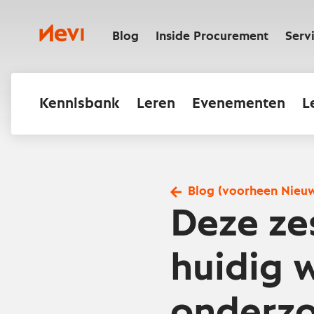
Ga
naar
Nevi
inhoud
Blog
Inside Procurement
Serv
Kennisbank
Leren
Evenementen
L
Blog (voorheen Nieu
Deze ze
huidig 
onderz