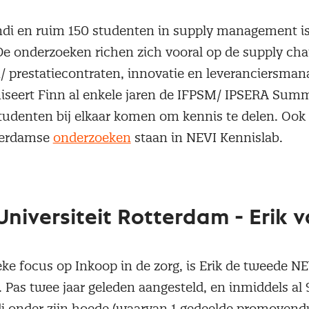
di en ruim 150 studenten in supply management i
 De onderzoeken richen zich vooral op de supply cha
 prestatiecontraten, innovatie en leveranciersma
iseert Finn al enkele jaren de IFPSM/ IPSERA Sum
studenten bij elkaar komen om kennis te delen. Ook 
tterdamse
onderzoeken
staan in NEVI Kennislab.
niversiteit Rotterdam - Erik v
ke focus op Inkoop in de zorg, is Erik de tweede N
 Pas twee jaar geleden aangesteld, en inmiddels al 
 onder zijn hoede (waarvan 1 gedeelde promovendu