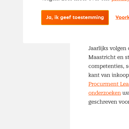
Ja, ik geef toestemming
Voork
Maastrich
Jaarlijks volge
Maastricht en s
competenties, so
kant van inkoop
Procurment Lea
onderzoeken
wa
geschreven voor