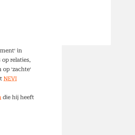
r
ement' in
op relaties,
h op 'zachte'
et
NEVI
n
die hij heeft