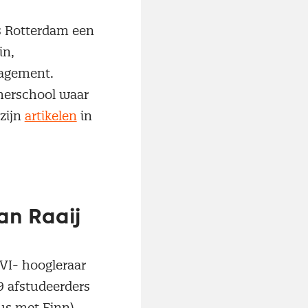
s Rotterdam een
in,
nagement.
merschool waar
zijn
artikelen
in
an Raaij
EVI- hoogleraar
9 afstudeerders
s met Finn).