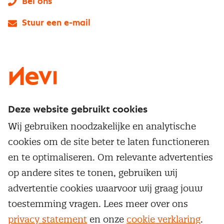
Bel ons
Stuur een e-mail
LinkedIn
X
Instagram
Facebook
YouTube
Deze website gebruikt cookies
Direct naar
Wij gebruiken noodzakelijke en analytische
Service & contact
cookies om de site beter te laten functioneren
Populaire thema's
Over inkoop
en te optimaliseren. Om relevante advertenties
Aanbesteden
Opleidingen en trainingen
op andere sites te tonen, gebruiken wij
Netwerk en communities
Contractmanagement
advertentie cookies waarvoor wij graag jouw
Trainingen
Aanmelden nieuwsbrief
Kostenmanagement
toestemming vragen. Lees meer over ons
Opleidingen
Word lid van Nevi
privacy statement
en onze
cookie verklaring
.
Onderhandelen
Cookievoorkeuren beheren
Onze
algemene