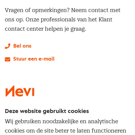
Vragen of opmerkingen? Neem contact met
ons op. Onze professionals van het Klant
contact center helpen je graag.
Bel ons
Stuur een e-mail
LinkedIn
X
Instagram
Facebook
YouTube
Deze website gebruikt cookies
Direct naar
Wij gebruiken noodzakelijke en analytische
Service & contact
cookies om de site beter te laten functioneren
Populaire thema's