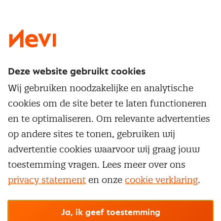
LinkedIn
X
Instagram
Facebook
YouTube
Deze website gebruikt cookies
Direct naar
Wij gebruiken noodzakelijke en analytische
Service & contact
cookies om de site beter te laten functioneren
Populaire thema's
Over inkoop
en te optimaliseren. Om relevante advertenties
Aanbesteden
Opleidingen en trainingen
op andere sites te tonen, gebruiken wij
Netwerk en communities
Contractmanagement
advertentie cookies waarvoor wij graag jouw
Trainingen
Aanmelden nieuwsbrief
Kostenmanagement
toestemming vragen. Lees meer over ons
Opleidingen
Word lid van Nevi
privacy statement
en onze
cookie verklaring
.
Onderhandelen
Cookievoorkeuren beheren
Onze
algemene
Maatwerk
Nevi PMI®
voorwaarden, cookie- en privacyverklaring
zijn
van toepassing.
Supply management
Examens
Inkoop vacatures
© Nevi.nl
Ja, ik geef toestemming