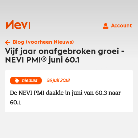
Ga
naar
inhoud
Nevi
Account
Blog (voorheen Nieuws)
Vijf jaar onafgebroken groei -
NEVI PMI® juni 60.1
nieuws
26 juli 2018
De NEVI PMI daalde in juni van 60.3 naar
60.1