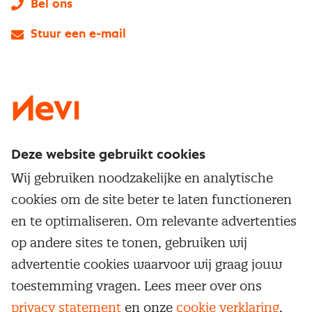
Bel ons
Stuur een e-mail
LinkedIn
X
Instagram
Facebook
YouTube
Deze website gebruikt cookies
Direct naar
Wij gebruiken noodzakelijke en analytische
Service & contact
cookies om de site beter te laten functioneren
Populaire thema's
Over inkoop
en te optimaliseren. Om relevante advertenties
Aanbesteden
Opleidingen en trainingen
op andere sites te tonen, gebruiken wij
Netwerk en communities
Contractmanagement
advertentie cookies waarvoor wij graag jouw
Trainingen
Aanmelden nieuwsbrief
Kostenmanagement
toestemming vragen. Lees meer over ons
Opleidingen
Word lid van Nevi
privacy statement
en onze
cookie verklaring
.
Onderhandelen
Cookievoorkeuren beheren
Onze
algemene