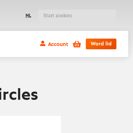
NL
Winkelwagen
Word lid
Account
rcles