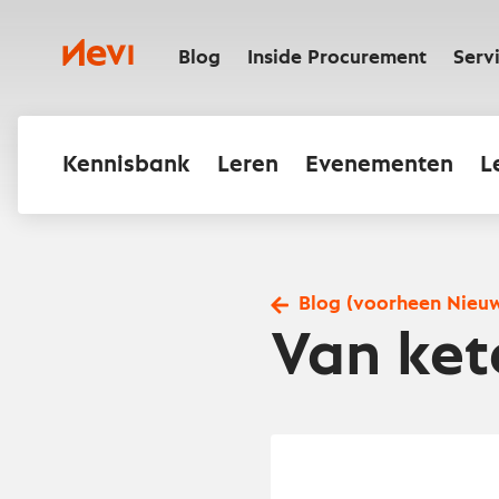
Ga
naar
Nevi
inhoud
Blog
Inside Procurement
Serv
Kennisbank
Leren
Evenementen
L
Blog (voorheen Nieu
Van ket