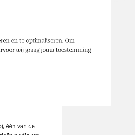
worden
t de invoer.
rd.
neren en te optimaliseren. Om
aarvoor wij graag jouw toestemming
o), één van de