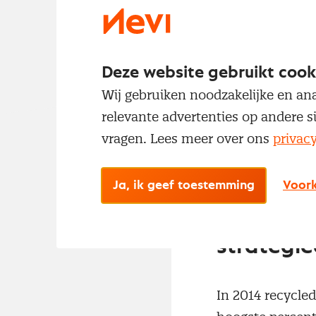
recente cijfers 
ingebracht in d
Bijna een derde
Deze website gebruikt cook
Wij gebruiken noodzakelijke en ana
relevante advertenties op andere s
vragen. Lees meer over ons
privac
Ja, ik geef toestemming
Voork
Circulai
strategi
In 2014 recycled