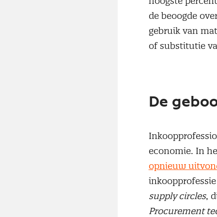
hoogste percent
de beoogde over
gebruik van mat
of substitutie v
De geboor
Inkoopprofession
economie. In he
opnieuw uitvon
inkoopprofessie
supply circles
, 
Procurement te