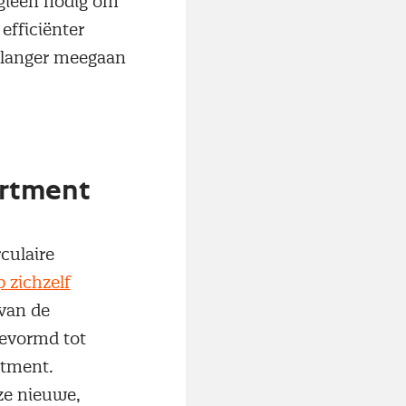
egieën nodig om
efficiënter
e langer meegaan
artment
rculaire
 zichzelf
 van de
gevormd tot
rtment.
ze nieuwe,