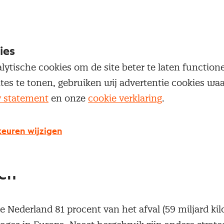
van het CBS. Een groot deel van de materialen die 
e Nederlandse economie (74 procent in 2014) komt ui
 hiervan wordt zonder veel bewerking weer uitgevoe
ies
lytische cookies om de site beter te laten functio
ites te tonen, gebruiken wij advertentie cookies w
y statement
en onze
cookie verklaring
.
euren wijzigen
re economie vraagt om andere
eën
e Nederland 81 procent van het afval (59 miljard kil