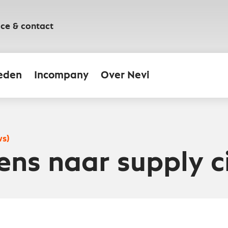
ice & contact
eden
Incompany
Over Nevi
ws)
ens naar supply ci