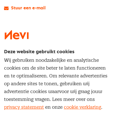
Stuur een e-mail
LinkedIn
X
Instagram
Facebook
YouTube
Deze website gebruikt cookies
Direct naar
Wij gebruiken noodzakelijke en analytische
Service & contact
cookies om de site beter te laten functioneren
Populaire thema's
Over inkoop
en te optimaliseren. Om relevante advertenties
Aanbesteden
Opleidingen en trainingen
op andere sites te tonen, gebruiken wij
Netwerk en communities
Contractmanagement
advertentie cookies waarvoor wij graag jouw
Trainingen
Aanmelden nieuwsbrief
Kostenmanagement
toestemming vragen. Lees meer over ons
Opleidingen
Word lid van Nevi
privacy statement
en onze
cookie verklaring
.
Onderhandelen
Cookievoorkeuren beheren
Onze
algemene
Maatwerk
Nevi PMI®
voorwaarden, cookie- en privacyverklaring
zijn