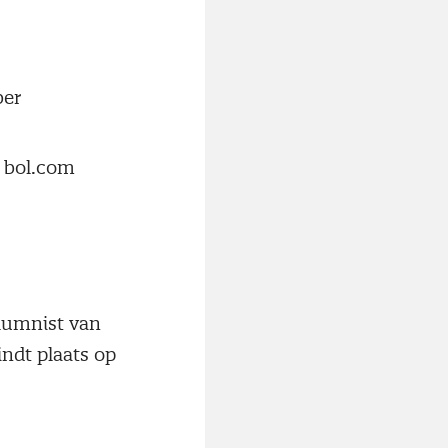
ber
n bol.com
olumnist van
ndt plaats op