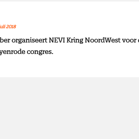
juli 2018
er organiseert NEVI Kring NoordWest voor d
Nyenrode congres.