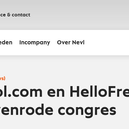
ice & contact
eden
Incompany
Over Nevi
ws)
ol.com en HelloFr
enrode congres