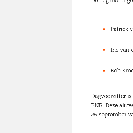
De dag wordt ge
Patrick 
Iris van
Bob Kroe
Dagvoorzitter i
BNR. Deze alwee
26 september va