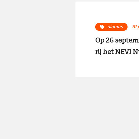
nieuws
31 
Op 26 septemb
rij het NEVI 