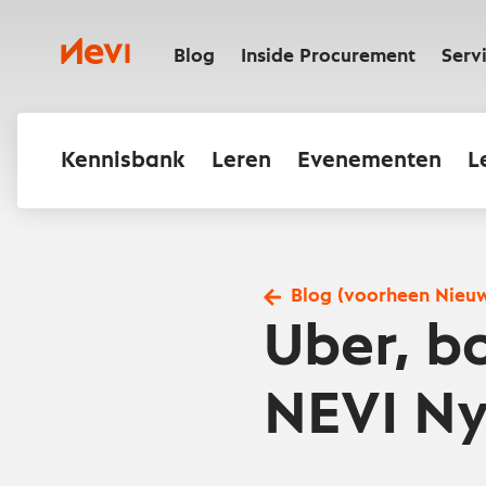
Ga
naar
Nevi
inhoud
Blog
Inside Procurement
Serv
Kennisbank
Leren
Evenementen
L
Blog (voorheen Nieu
Uber, b
NEVI Ny