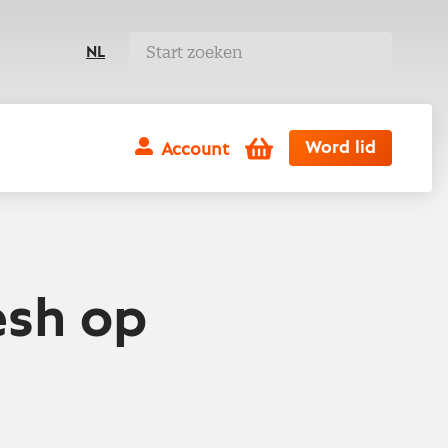
NL
Winkelwagen
Word lid
Account
esh op