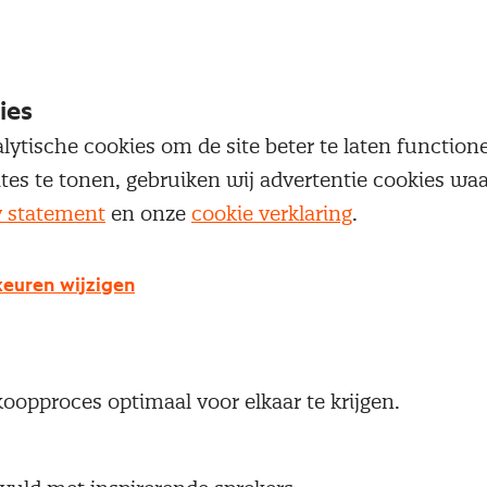
ongres. Op het congres komen zo’n 300 inkooppro
n bij blijven en die het leuk vinden elkaar te ontmoe
 uit te wisselen.
ies
lytische cookies om de site beter te laten functio
ites te tonen, gebruiken wij advertentie cookies w
y statement
en onze
cookie verklaring
.
euren wijzigen
et congres in het teken van de rol van inkoop bij sne
mt alles te weten wat bedrijven zoals Uber, bol.com
oopproces optimaal voor elkaar te krijgen.