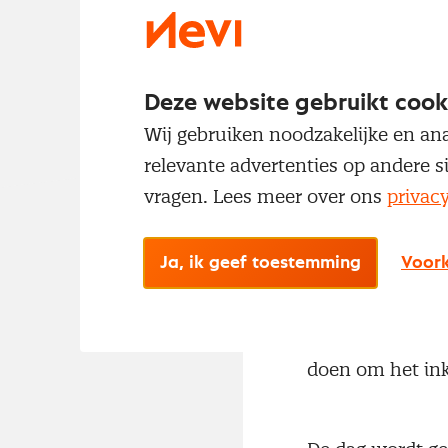
NEVI Nyenrode c
bijeen die wille
praktijkverhalen
Deze website gebruikt cook
Wij gebruiken noodzakelijke en ana
relevante advertenties op andere s
vragen. Lees meer over ons
privac
Ja, ik geef toestemming
Voork
Dit jaar staat h
bedrijven. Je ko
doen om het ink