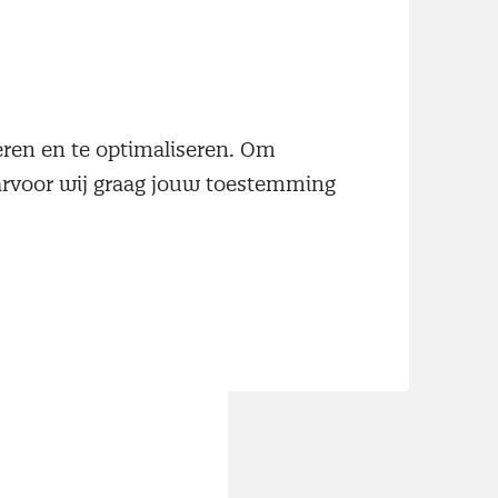
fessionals
ten en
neren en te optimaliseren. Om
aarvoor wij graag jouw toestemming
lgroeiende
 en HelloFresh