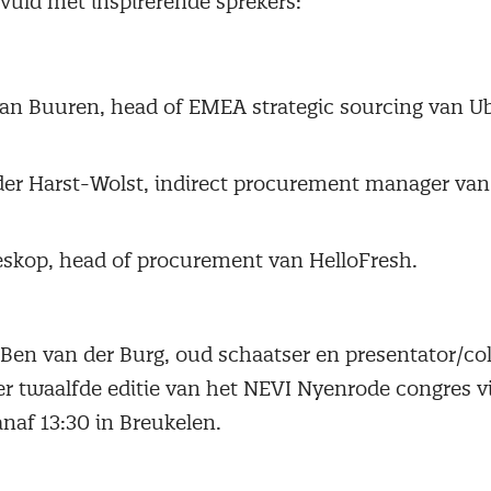
vuld met inspirerende sprekers:
van Buuren, head of EMEA strategic sourcing van U
 der Harst-Wolst, indirect procurement manager va
skop, head of procurement van HelloFresh.
s Ben van der Burg, oud schaatser en presentator/c
r twaalfde editie van het NEVI Nyenrode congres vi
naf 13:30 in Breukelen.