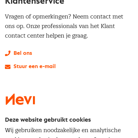
Klantenservice
Vragen of opmerkingen? Neem contact met
ons op. Onze professionals van het Klant
contact center helpen je graag.
Bel ons
Stuur een e-mail
LinkedIn
X
Instagram
Facebook
YouTube
Deze website gebruikt cookies
Direct naar
Wij gebruiken noodzakelijke en analytische
Service & contact