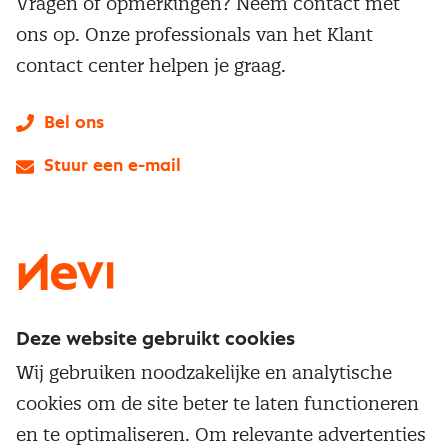
Vragen of opmerkingen? Neem contact met
ons op. Onze professionals van het Klant
contact center helpen je graag.
Bel ons
Stuur een e-mail
LinkedIn
X
Instagram
Facebook
YouTube
Deze website gebruikt cookies
Direct naar
Wij gebruiken noodzakelijke en analytische
Service & contact
cookies om de site beter te laten functioneren
Populaire thema's
Over inkoop
en te optimaliseren. Om relevante advertenties
Aanbesteden