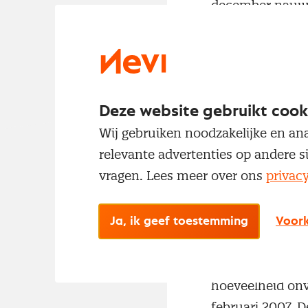
december nauwel
november, maar 
record van febru
De stijging van
Deze website gebruikt cook
van november en
Wij gebruiken noodzakelijke en ana
nieuwe orders li
relevante advertenties op andere s
onderzoek zien e
vragen. Lees meer over ons
privac
overtroffen.
Ja, ik geef toestemming
Voork
De groei van de
hoogtepunt. Ond
hoeveelheid onv
februari 2007. D