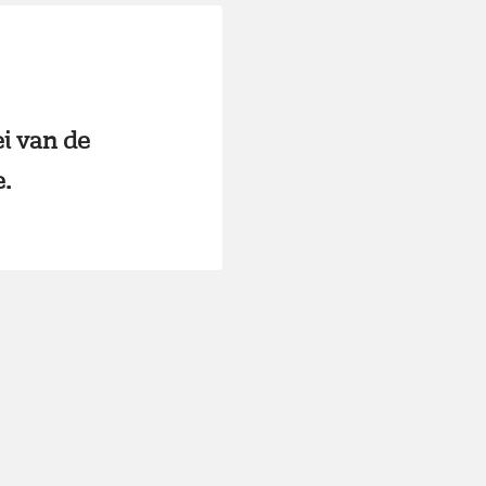
i van de
.