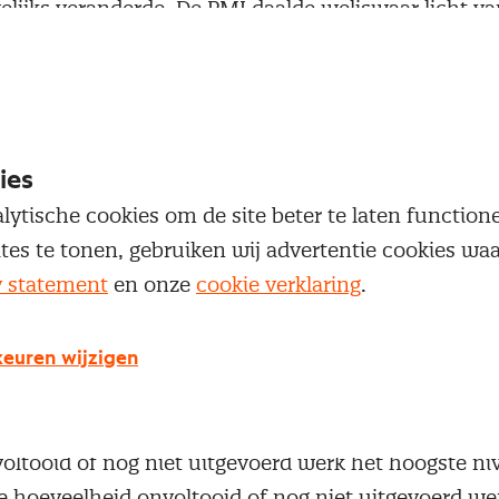
ijks veranderde. De PMI daalde weliswaar licht van
het cijfer van december blijft nog steeds ruim bov
ari 2011.
 de productieomvang was slechts iets kleiner dan he
ies
 was daarmee de één na grootste die ooit gerappo
lytische cookies om de site beter te laten functio
eten de op drie na grootste stijging sinds het begin
ites te tonen, gebruiken wij advertentie cookies w
n de stijging van de exportorders werd alleen in apr
y statement
en onze
cookie verklaring
.
euren wijzigen
 werkgelegenheid bereikte voor de derde maand op r
anks de toename van de productie, bereikte de t
oltooid of nog niet uitgevoerd werk het hoogste ni
e hoeveelheid onvoltooid of nog niet uitgevoerd wer