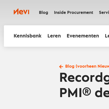
Ga
naar
Nevi
inhoud
Blog
Inside Procurement
Serv
Kennisbank
Leren
Evenementen
L
Blog (voorheen Nieu
Recordg
PMI® de