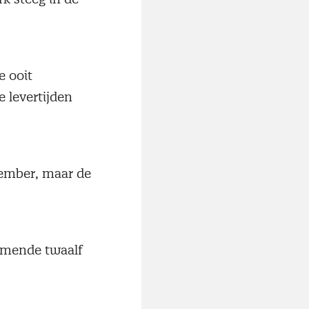
e ooit
 levertijden
vember, maar de
komende twaalf