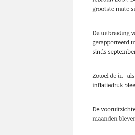
grootste mate si
De uitbreiding v
gerapporteerd we
sinds septembe
Zowel de in- al
inflatiedruk ble
De vooruitzicht
maanden bleven 