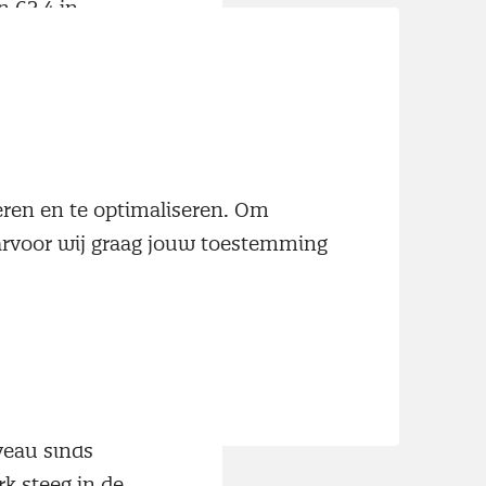
 62.4 in
en het vorige
t recordniveau
rteerd werd. De
neren en te optimaliseren. Om
 van het
aarvoor wij graag jouw toestemming
il 2010
ij een
oename van de
veau sinds
k steeg in de