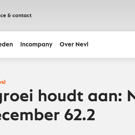
ice & contact
eden
Incompany
Over Nevi
ws)
roei houdt aan: 
cember 62.2