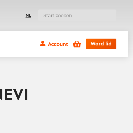
NL
Winkelwagen
Word lid
Account
NEVI