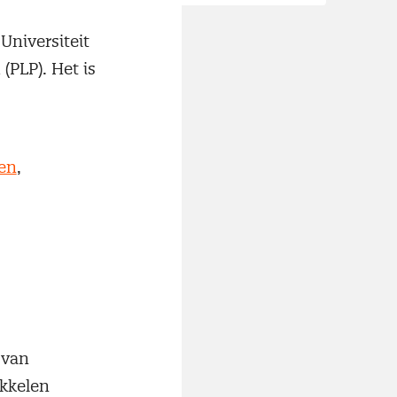
Universiteit
(PLP). Het is
en
,
m
 van
ikkelen