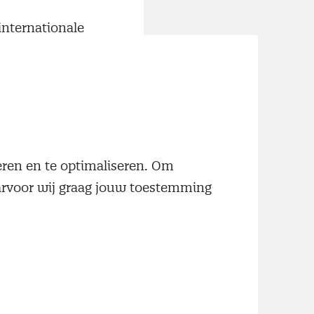
internationale
 proefcollege
 Dr. Frank
 van dit high
 checken,
 in het
neren en te optimaliseren. Om
aarvoor wij graag jouw toestemming