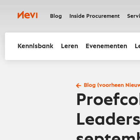
Ga
naar
Nevi
inhoud
Blog
Inside Procurement
Serv
Kennisbank
Leren
Evenementen
L
Blog (voorheen Nieu
Proefco
Leaders
septem