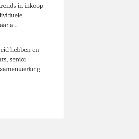
rends in inkoop
dividuele
kaar af.
kheid hebben en
ts, senior
n samenwerking