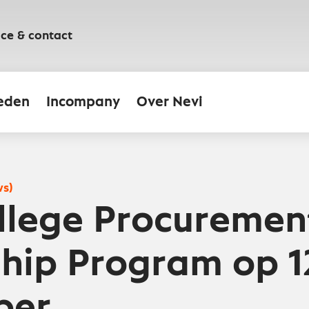
ice & contact
eden
Incompany
Over Nevi
ws)
llege Procuremen
hip Program op 1
ber