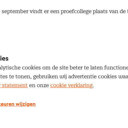
september vindt er een proefcollege plaats van de 
Procurement Leadership Program (PLP). Tijdens het
f. Dr. Paul Iske de module innovatie en vertelt Prof.
over de opleiding zelf. Het is alweer de 5e jaargang
 Ten slotte is er de mogelijkheid om je CV te laten
n over de aanmeldingsprocedure of vragen te stellen
ies
lytische cookies om de site beter te laten functio
ites te tonen, gebruiken wij advertentie cookies w
y statement
en onze
cookie verklaring
.
euren wijzigen