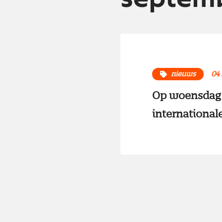
nieuws
04
Op woensdag 1
international