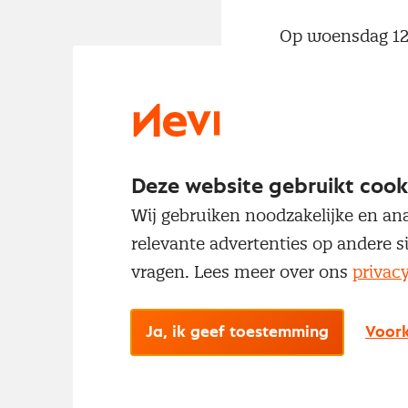
Op woensdag 12 
NEVI-opleiding 
introduceert Pro
Rozemeijer meer 
level programma.
vragen te stelle
Deze website gebruikt cook
algemeen.
Wij gebruiken noodzakelijke en ana
relevante advertenties op andere s
vragen. Lees meer over ons
privac
Ja, ik geef toestemming
Voork