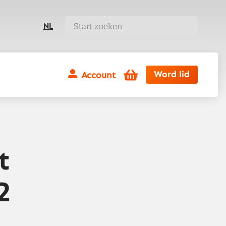
NL
Winkelwagen
Word lid
Account
t
2