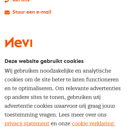
Bel ons
Stuur een e-mail
LinkedIn
X
Instagram
Facebook
YouTube
Deze website gebruikt cookies
Direct naar
Wij gebruiken noodzakelijke en analytische
Service & contact
cookies om de site beter te laten functioneren
Populaire thema's
Over inkoop
en te optimaliseren. Om relevante advertenties
Aanbesteden
Opleidingen en trainingen
op andere sites te tonen, gebruiken wij
Netwerk en communities
Contractmanagement
advertentie cookies waarvoor wij graag jouw
Trainingen
Aanmelden nieuwsbrief
Kostenmanagement
toestemming vragen. Lees meer over ons
Opleidingen
Word lid van Nevi
privacy statement
en onze
cookie verklaring
.
Onderhandelen
Cookievoorkeuren beheren
Onze
algemene