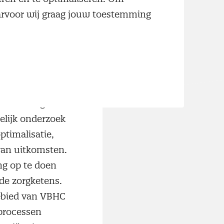
aarvoor wij graag jouw toestemming
eer pacemakers)
e (VBHC) uit.
op de uitkomsten
en naar eigen
elijk onderzoek
timalisatie,
van uitkomsten.
ng op te doen
de zorgketens.
ebied van VBHC
 processen