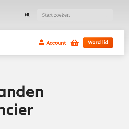
NL
Winkelwagen
Word lid
Account
banden
ncier