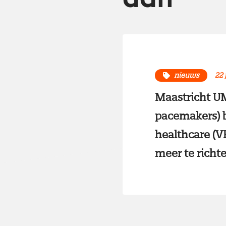
nieuws
22 
Maastricht UM
pacemakers) 
healthcare (V
meer te richt