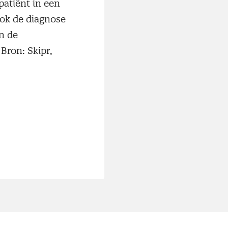
patiënt in een
ook de diagnose
n de
Bron: Skipr,