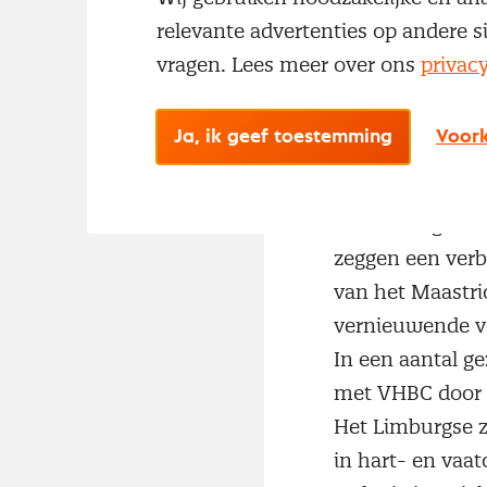
relevante advertenties op andere s
vragen. Lees meer over ons
privac
Maastricht UMC+
Ja, ik geef toestemming
Voork
breiden hun sam
Doel is om bele
van de zorg voo
zeggen een verb
van het Maastri
vernieuwende vo
In een aantal g
met VHBC door h
Het Limburgse 
in hart- en vaat