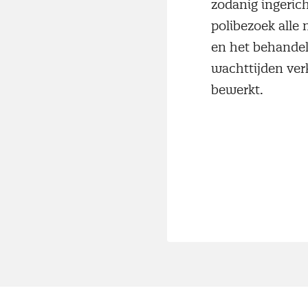
zodanig ingerich
polibezoek alle
en het behandelv
wachttijden ver
bewerkt.