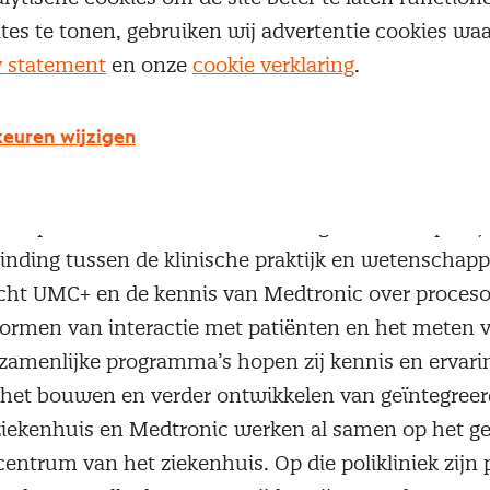
ites te tonen, gebruiken wij advertentie cookies w
y statement
en onze
cookie verklaring
.
 en eerstelijns toeleverancier Medtronic (onder m
euren wijzigen
enwerking op het gebied van value based healthcar
id en processen in het ziekenhuis meer te richten 
r de patiënt. Met de samenwerking maken de partij
inding tussen de klinische praktijk en wetenschapp
cht UMC+ en de kennis van Medtronic over procesop
rmen van interactie met patiënten en het meten 
ezamenlijke programma’s hopen zij kennis en ervari
et bouwen en verder ontwikkelen van geïntegreer
ziekenhuis en Medtronic werken al samen op het g
centrum van het ziekenhuis. Op die polikliniek zijn