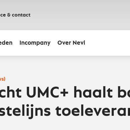
ice & contact
eden
Incompany
Over Nevi
ws)
cht UMC+ haalt 
telijns toelevera