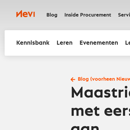
Ga
naar
Nevi
inhoud
Blog
Inside Procurement
Serv
Kennisbank
Leren
Evenementen
L
Blog (voorheen Nieu
Maastri
met eers
aan