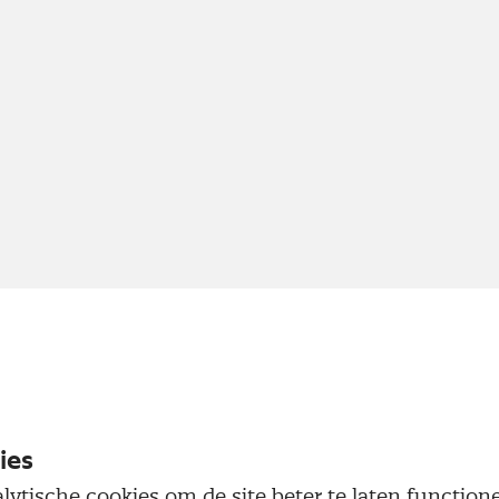
ies
lytische cookies om de site beter te laten functio