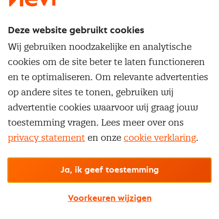
Deze website gebruikt cookies
Direct naar
Wij gebruiken noodzakelijke en analytische
Service & contact
cookies om de site beter te laten functioneren
Populaire thema's
Over inkoop
en te optimaliseren. Om relevante advertenties
Aanbesteden
Opleidingen en trainingen
op andere sites te tonen, gebruiken wij
Netwerk en communities
Contractmanagement
advertentie cookies waarvoor wij graag jouw
Trainingen
Aanmelden nieuwsbrief
Kostenmanagement
toestemming vragen. Lees meer over ons
Opleidingen
Word lid van Nevi
privacy statement
en onze
cookie verklaring
.
Onderhandelen
Cookievoorkeuren beheren
Onze
algemene
Maatwerk
Nevi PMI®
voorwaarden, cookie- en privacyverklaring
zijn
van toepassing.
Supply management
Examens
Inkoop vacatures
© Nevi.nl
Ja, ik geef toestemming
Vrijstellingen
Opzeggen lidmaatschap
Voorkeuren wijzigen
Traineeship
Nevi 1