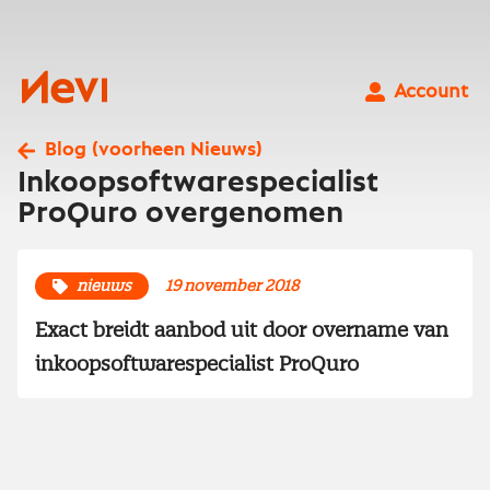
Ga
naar
inhoud
Nevi
Account
Blog (voorheen Nieuws)
Inkoopsoftwarespecialist
ProQuro overgenomen
nieuws
19 november 2018
Exact breidt aanbod uit door overname van
inkoopsoftwarespecialist ProQuro