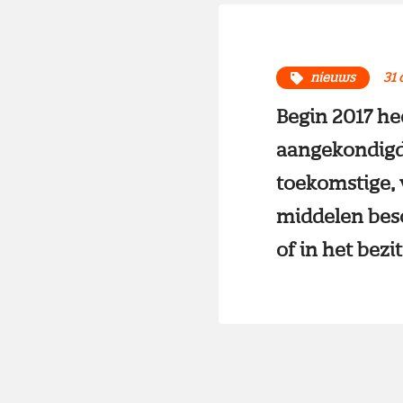
nieuws
31 
Begin 2017 he
aangekondigd.
toekomstige, 
middelen besc
of in het bezi