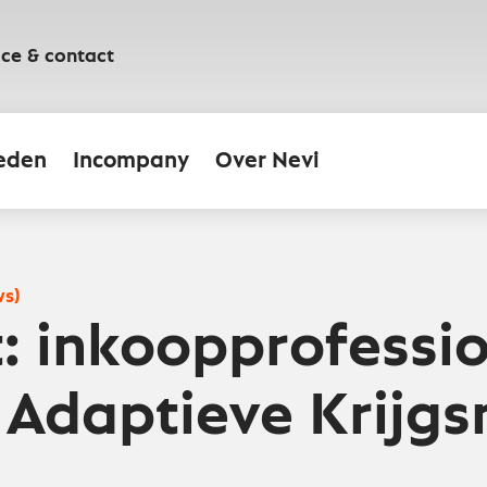
ice & contact
eden
Incompany
Over Nevi
ws)
: inkoopprofessi
 Adaptieve Krijg