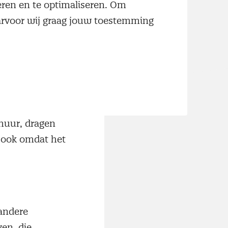
neren en te optimaliseren. Om
aarvoor wij graag jouw toestemming
t’
en op
n middelen
het bezit van
 Door op
nhuur, dragen
d, ook omdat het
andere
ven, die