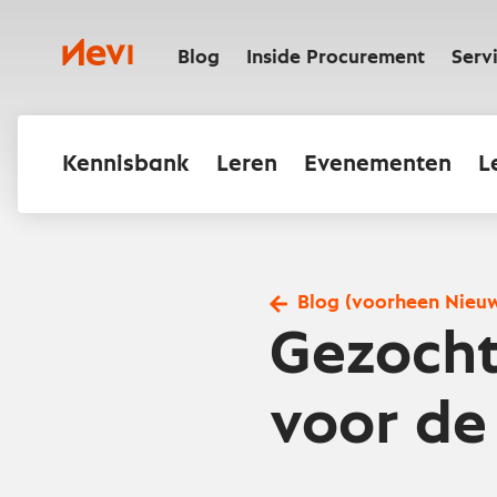
Ga
naar
Nevi
inhoud
Blog
Inside Procurement
Serv
Kennisbank
Leren
Evenementen
L
Blog (voorheen Nieu
Gezocht
voor de