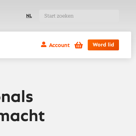
NL
Winkelwagen
Word lid
Account
onals
smacht