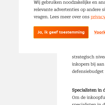
Wij gebruiken noodzakelijke en ana
relevante advertenties op andere s
vragen. Lees meer over ons
privac
Begin 2017 heef
aangekondigd. Da
Ja, ik geef toestemming
Voork
toekomstige, va
beschikbaar moet
defensie. De ro
strategisch niv
inkopers bij aan
defensiebudget 
Specialisten in 
Om de inkoopfun
specialisten in 