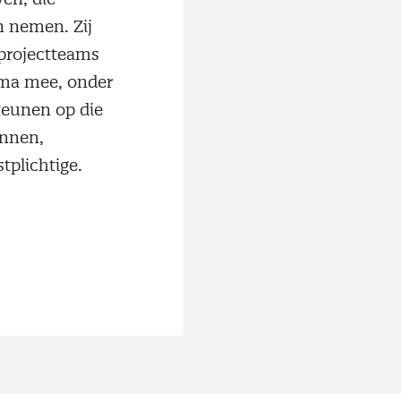
n nemen. Zij
 projectteams
mma mee, onder
teunen op die
ennen,
tplichtige.