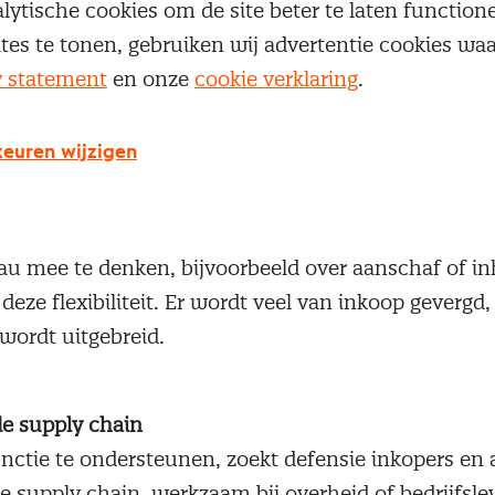
lytische cookies om de site beter te laten functio
ites te tonen, gebruiken wij advertentie cookies w
y statement
en onze
cookie verklaring
.
t de Minister van Defensie de ‘Adaptieve Krijgsmach
t is een flexibeler krijgsmacht die snel kan inspel
euren wijzigen
ak nu nog onbekende, taken. Kern is dat mensen e
en zijn en niet per se fulltime in dienst van of in 
l van inkoop binnen defensie zal daarom toenemen.
eau mee te denken, bijvoorbeeld over aanschaf of i
 deze flexibiliteit. Er wordt veel van inkoop geverg
wordt uitgebreid.
de supply chain
ctie te ondersteunen, zoekt defensie inkopers en 
de supply chain, werkzaam bij overheid of bedrijfsle