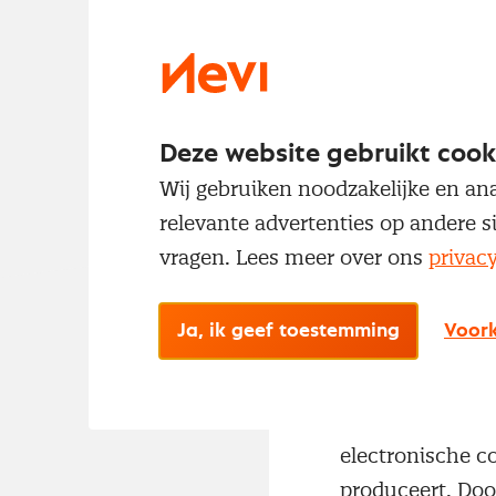
De reële econo
over de Brexit 
Managers’ Index
bedrijvigheid i
Deze website gebruikt cook
tegenovergesteld
Wij gebruiken noodzakelijke en ana
lichte groeispu
relevante advertenties op andere s
de buitenlandse
vragen. Lees meer over ons
privac
in nog hogere p
topcapaciteit. H
Ja, ik geef toestemming
Voork
componenten op 
lijst van matera
voorbeeld? Rec
electronische c
produceert. Doo