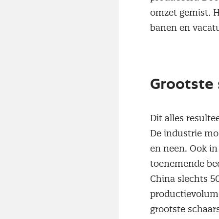
omzet gemist. He
banen en vacatu
Grootste 
Dit alles result
De industrie moe
en neen. Ook in 
toenemende bedr
China slechts 50
productievolume
grootste schaar