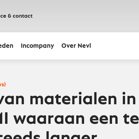
ice & contact
eden
Incompany
Over Nevi
ws)
 van materialen in
I waaraan een tek
teeds langer