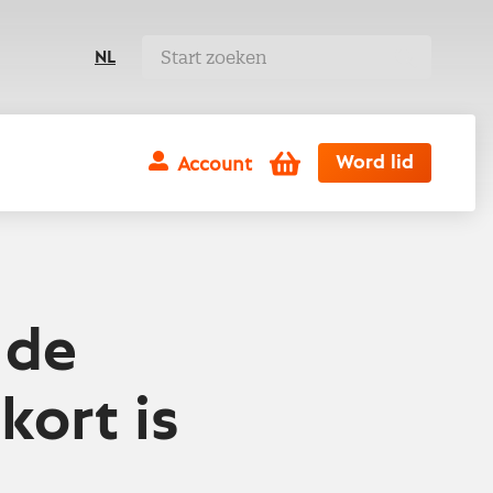
NL
Winkelwagen
Word lid
Account
 de
ort is