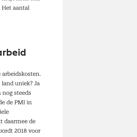
. Het aantal
arbeid
e arbeidskosten.
s land uniek? Ja
n nog steeds
de de PMI in
iele
kt daarmee de
wordt 2018 voor