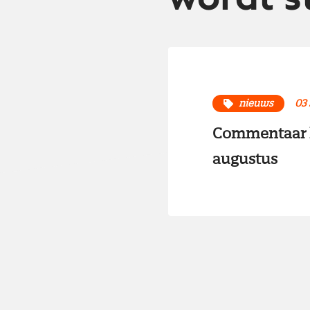
nieuws
03
Commentaar h
augustus