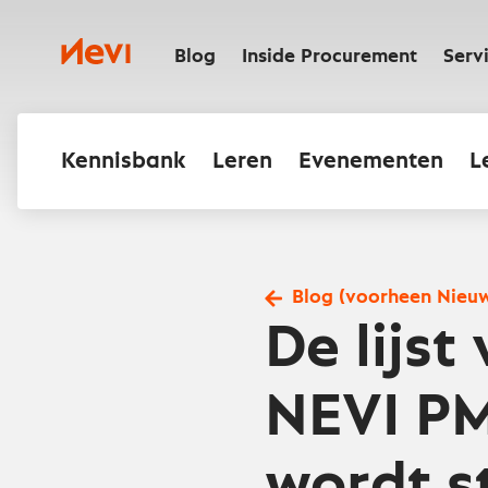
Ga
naar
Nevi
inhoud
Blog
Inside Procurement
Serv
Kennisbank
Leren
Evenementen
L
Blog (voorheen Nieu
De lijst
NEVI PM
wordt s