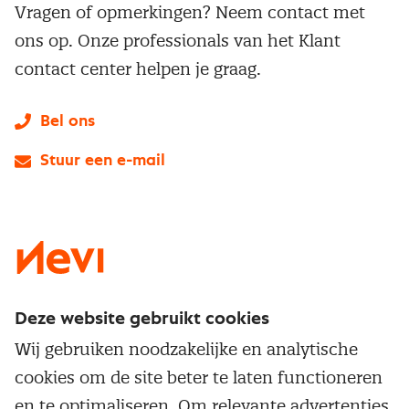
Vragen of opmerkingen? Neem contact met
ons op. Onze professionals van het Klant
contact center helpen je graag.
Bel ons
Stuur een e-mail
LinkedIn
X
Instagram
Facebook
YouTube
Deze website gebruikt cookies
Direct naar
Wij gebruiken noodzakelijke en analytische
Service & contact
cookies om de site beter te laten functioneren
Populaire thema's
Over inkoop
en te optimaliseren. Om relevante advertenties