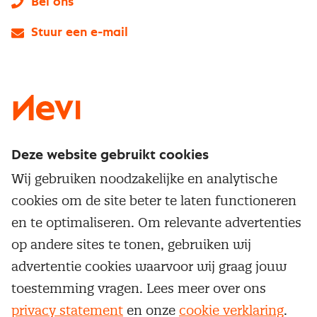
Bel ons
Stuur een e-mail
LinkedIn
X
Instagram
Facebook
YouTube
Deze website gebruikt cookies
Direct naar
Wij gebruiken noodzakelijke en analytische
Service & contact
cookies om de site beter te laten functioneren
Populaire thema's
Over inkoop
en te optimaliseren. Om relevante advertenties
Aanbesteden
Opleidingen en trainingen
op andere sites te tonen, gebruiken wij
Netwerk en communities
Contractmanagement
advertentie cookies waarvoor wij graag jouw
Trainingen
Aanmelden nieuwsbrief
Kostenmanagement
toestemming vragen. Lees meer over ons
Opleidingen
Word lid van Nevi
privacy statement
en onze
cookie verklaring
.
Onderhandelen
Cookievoorkeuren beheren
Onze
algemene