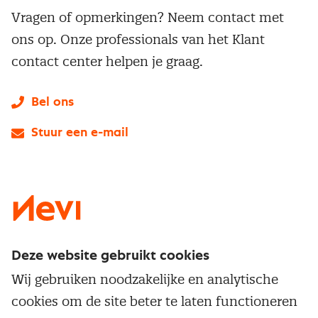
Vragen of opmerkingen? Neem contact met
ons op. Onze professionals van het Klant
contact center helpen je graag.
Bel ons
Stuur een e-mail
LinkedIn
X
Instagram
Facebook
YouTube
Deze website gebruikt cookies
Direct naar
Wij gebruiken noodzakelijke en analytische
Service & contact
cookies om de site beter te laten functioneren
Populaire thema's