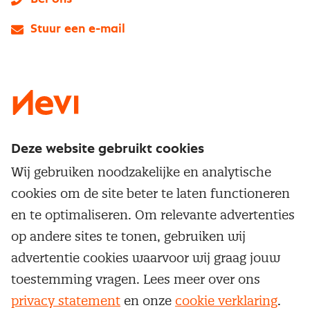
Stuur een e-mail
LinkedIn
X
Instagram
Facebook
YouTube
Deze website gebruikt cookies
Direct naar
Wij gebruiken noodzakelijke en analytische
Service & contact
cookies om de site beter te laten functioneren
Populaire thema's
Over inkoop
en te optimaliseren. Om relevante advertenties
Aanbesteden
Opleidingen en trainingen
op andere sites te tonen, gebruiken wij
Netwerk en communities
Contractmanagement
advertentie cookies waarvoor wij graag jouw
Trainingen
Aanmelden nieuwsbrief
Kostenmanagement
toestemming vragen. Lees meer over ons
Opleidingen
Word lid van Nevi
privacy statement
en onze
cookie verklaring
.
Onderhandelen
Cookievoorkeuren beheren
Onze
algemene