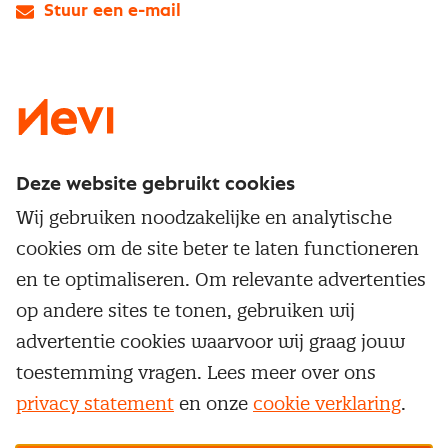
Stuur een e-mail
LinkedIn
X
Instagram
Facebook
YouTube
Deze website gebruikt cookies
Direct naar
Wij gebruiken noodzakelijke en analytische
Service & contact
cookies om de site beter te laten functioneren
Populaire thema's
Over inkoop
en te optimaliseren. Om relevante advertenties
Aanbesteden
Opleidingen en trainingen
op andere sites te tonen, gebruiken wij
Netwerk en communities
Contractmanagement
advertentie cookies waarvoor wij graag jouw
Trainingen
Aanmelden nieuwsbrief
Kostenmanagement
toestemming vragen. Lees meer over ons
Opleidingen
Word lid van Nevi
privacy statement
en onze
cookie verklaring
.
Onderhandelen
Cookievoorkeuren beheren
Onze
algemene
Maatwerk
Nevi PMI®
voorwaarden, cookie- en privacyverklaring
zijn
van toepassing.
Supply management