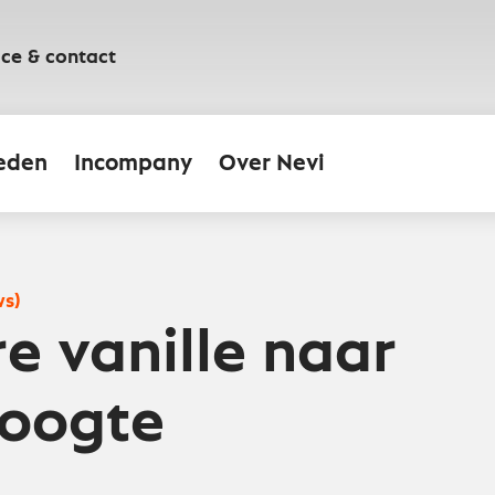
ice & contact
eden
Incompany
Over Nevi
ws)
re vanille naar
hoogte