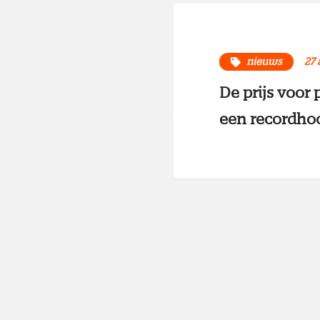
nieuws
27 
De prijs voor 
een recordhoo