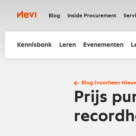
Ga
naar
Nevi
inhoud
Blog
Inside Procurement
Serv
Kennisbank
Leren
Evenementen
L
Blog (voorheen Nieu
Prijs pu
record