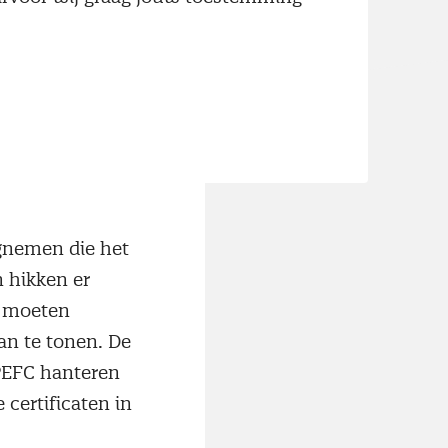
vanmiddag een
ik van
artijen hun
ister Ploumen
gnemen die het
 hikken er
n moeten
an te tonen. De
 PEFC hanteren
certificaten in