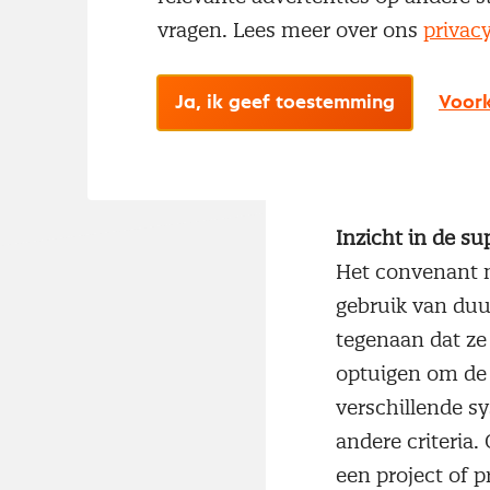
Timmerindustri
vragen. Lees meer over ons
privac
houtconvenant. 
duurzaam geprod
Ja, ik geef toestemming
Voork
handtekening. Z
van Buitenland
Inzicht in de su
Het convenant m
gebruik van du
tegenaan dat ze
optuigen om de 
verschillende s
andere criteria
een project of p