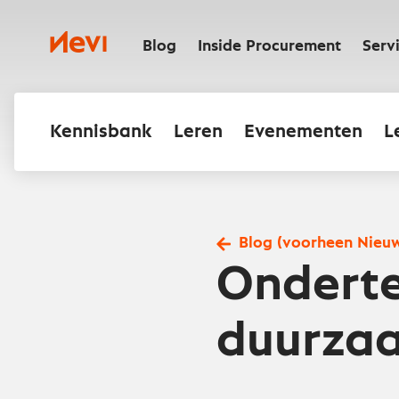
Ga
naar
Nevi
inhoud
Blog
Inside Procurement
Serv
Kennisbank
Leren
Evenementen
L
Blog (voorheen Nieu
Onderte
duurza