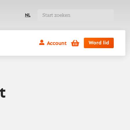
NL
Winkelwagen
Word lid
Account
t