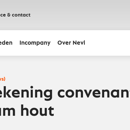
ice & contact
eden
Incompany
Over Nevi
ws)
kening convenan
am hout