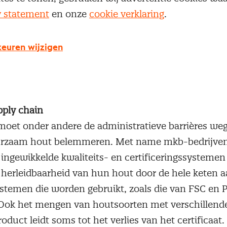
e, houthandel, vakbonden en ngo’s ondertekenen 
y statement
en onze
cookie verklaring
.
Daarin maken ze concrete afspraken om het gebru
uceerd hout te bevorderen. In totaal plaatsen 25 p
euren wijzigen
ij doen dat onder aanvoering van demissionair min
se Handel en Ontwikkelingssamenwerking.
pply chain
oet onder andere de administratieve barrières we
urzaam hout belemmeren. Met name mkb-bedrijven
 ingewikkelde kwaliteits- en certificeringssysteme
herleidbaarheid van hun hout door de hele keten a
ystemen die worden gebruikt, zoals die van FSC en
. Ook het mengen van houtsoorten met verschillende 
roduct leidt soms tot het verlies van het certificaat.