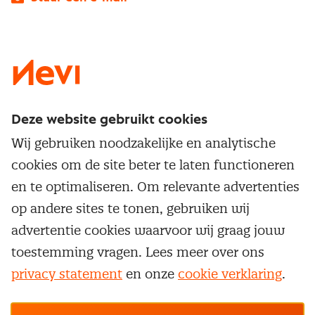
LinkedIn
X
Instagram
Facebook
YouTube
Deze website gebruikt cookies
Direct naar
Wij gebruiken noodzakelijke en analytische
Service & contact
cookies om de site beter te laten functioneren
Populaire thema's
Over inkoop
en te optimaliseren. Om relevante advertenties
Aanbesteden
Opleidingen en trainingen
op andere sites te tonen, gebruiken wij
Netwerk en communities
Contractmanagement
advertentie cookies waarvoor wij graag jouw
Trainingen
Aanmelden nieuwsbrief
Kostenmanagement
toestemming vragen. Lees meer over ons
Opleidingen
Word lid van Nevi
privacy statement
en onze
cookie verklaring
.
Onderhandelen
Cookievoorkeuren beheren
Onze
algemene
Maatwerk
Nevi PMI®
voorwaarden, cookie- en privacyverklaring
zijn
van toepassing.
Supply management
Examens
Inkoop vacatures