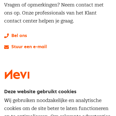
Vragen of opmerkingen? Neem contact met
ons op. Onze professionals van het Klant
contact center helpen je graag.
Bel ons
Stuur een e-mail
LinkedIn
X
Instagram
Facebook
YouTube
Deze website gebruikt cookies
Direct naar
Wij gebruiken noodzakelijke en analytische
Service & contact
cookies om de site beter te laten functioneren
Populaire thema's
Over inkoop