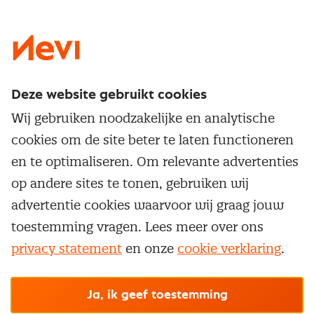
LinkedIn
X
Instagram
Facebook
YouTube
Deze website gebruikt cookies
Direct naar
Wij gebruiken noodzakelijke en analytische
Service & contact
cookies om de site beter te laten functioneren
Populaire thema's
Over inkoop
en te optimaliseren. Om relevante advertenties
Aanbesteden
Opleidingen en trainingen
op andere sites te tonen, gebruiken wij
Netwerk en communities
Contractmanagement
advertentie cookies waarvoor wij graag jouw
Trainingen
Aanmelden nieuwsbrief
Kostenmanagement
toestemming vragen. Lees meer over ons
Opleidingen
Word lid van Nevi
privacy statement
en onze
cookie verklaring
.
Onderhandelen
Cookievoorkeuren beheren
Onze
algemene
Maatwerk
Nevi PMI®
voorwaarden, cookie- en privacyverklaring
zijn
van toepassing.
Supply management
Examens
Inkoop vacatures
© Nevi.nl
Ja, ik geef toestemming
Vrijstellingen