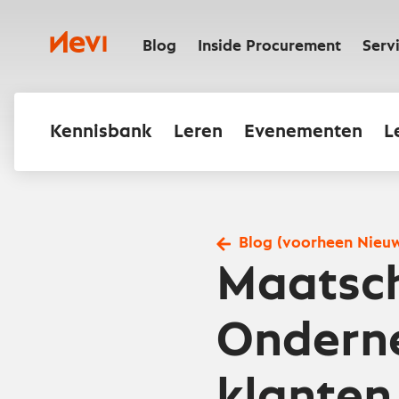
Ga
naar
Nevi
inhoud
Blog
Inside Procurement
Serv
Kennisbank
Leren
Evenementen
L
Blog (voorheen Nieu
Maatsch
Onderne
klanten