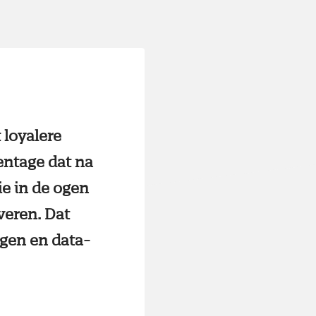
 loyalere
entage dat na
die in de ogen
veren. Dat
ngen en data-