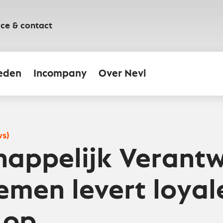
ice & contact
eden
Incompany
Over Nevi
ws)
appelijk Verant
men levert loyal
 op