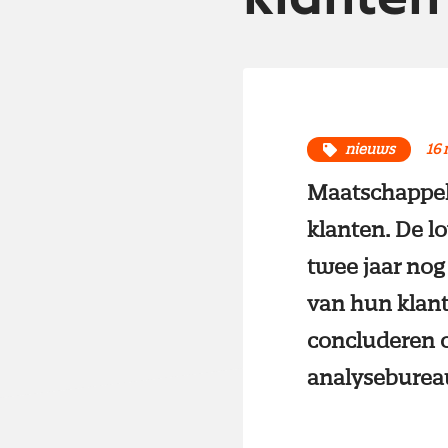
nieuws
16
Maatschappeli
klanten. De l
twee jaar nog 
van hun klant
concluderen o
analysebure