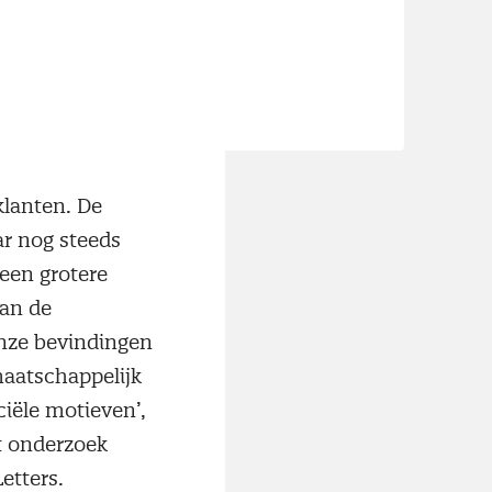
klanten. De
ar nog steeds
 een grotere
van de
nze bevindingen
aatschappelijk
ële motieven’,
t onderzoek
etters.