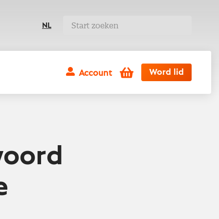
NL
Winkelwagen
Word lid
Account
woord
e