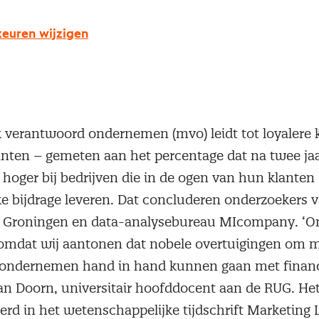
euren wijzigen
 verantwoord ondernemen (mvo) leidt tot loyalere 
klanten – gemeten aan het percentage dat na twee ja
7% hoger bij bedrijven die in de ogen van hun klanten
e bijdrage leveren. Dat concluderen onderzoekers 
it Groningen en data-analysebureau MIcompany. ‘O
 omdat wij aantonen dat nobele overtuigingen om m
 ondernemen hand in hand kunnen gaan met financi
van Doorn, universitair hoofddocent aan de RUG. He
rd in het wetenschappelijke tijdschrift Marketing L