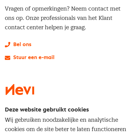
Vragen of opmerkingen? Neem contact met
ons op. Onze professionals van het Klant
contact center helpen je graag.
Bel ons
Stuur een e-mail
LinkedIn
X
Instagram
Facebook
YouTube
Deze website gebruikt cookies
Direct naar
Wij gebruiken noodzakelijke en analytische
Service & contact
cookies om de site beter te laten functioneren
Populaire thema's