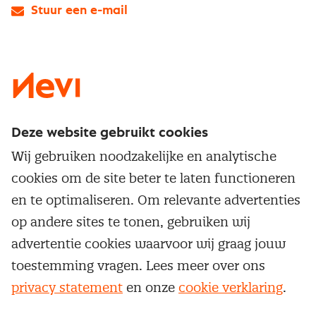
Stuur een e-mail
LinkedIn
X
Instagram
Facebook
YouTube
Deze website gebruikt cookies
Direct naar
Wij gebruiken noodzakelijke en analytische
Service & contact
cookies om de site beter te laten functioneren
Populaire thema's
Over inkoop
en te optimaliseren. Om relevante advertenties
Aanbesteden
Opleidingen en trainingen
op andere sites te tonen, gebruiken wij
Netwerk en communities
Contractmanagement
advertentie cookies waarvoor wij graag jouw
Trainingen
Aanmelden nieuwsbrief
Kostenmanagement
toestemming vragen. Lees meer over ons
Opleidingen
Word lid van Nevi
privacy statement
en onze
cookie verklaring
.
Onderhandelen
Cookievoorkeuren beheren
Onze
algemene
Maatwerk
Nevi PMI®
voorwaarden, cookie- en privacyverklaring
zijn
van toepassing.
Supply management