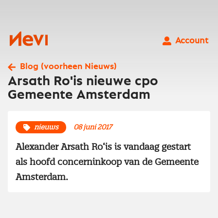
Ga
naar
inhoud
Nevi
Account
Blog (voorheen Nieuws)
Arsath Ro'is nieuwe cpo
Gemeente Amsterdam
nieuws
08 juni 2017
Alexander Arsath Ro‘is is vandaag gestart
als hoofd concerninkoop van de Gemeente
Amsterdam.