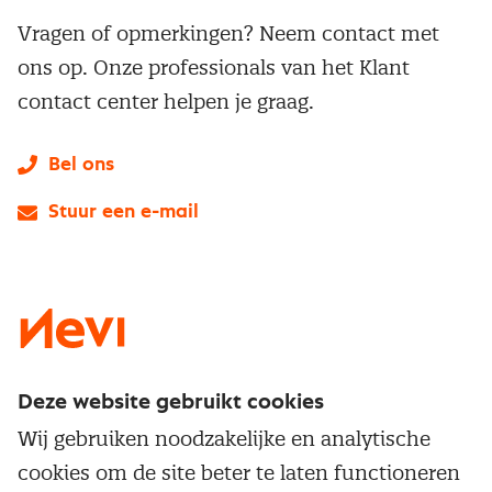
Vragen of opmerkingen? Neem contact met
ons op. Onze professionals van het Klant
contact center helpen je graag.
Bel ons
Stuur een e-mail
LinkedIn
X
Instagram
Facebook
YouTube
Deze website gebruikt cookies
Direct naar
Wij gebruiken noodzakelijke en analytische
Service & contact
cookies om de site beter te laten functioneren
Populaire thema's