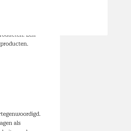
 en
producten. Een
tproducten.
ertegenwoordigd.
agen als