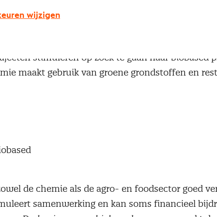
euren wijzigen
land gaat leveranciers volgend jaar bij alle inkoop-
ajecten stimuleren op zoek te gaan naar biobased 
ie maakt gebruik van groene grondstoffen en res
iobased
 zowel de chemie als de agro- en foodsector goed v
imuleert samenwerking en kan soms financieel bijdr