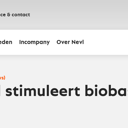
ice & contact
eden
Incompany
Over Nevi
ws)
 stimuleert bioba