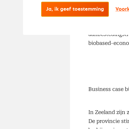
Ja, ik geef toestemming
Voork
De provincie Zee
aanbestedingstr
biobased-econom
Business case b
In Zeeland zijn
De provincie st