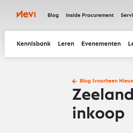
Ga
naar
Nevi
inhoud
Blog
Inside Procurement
Serv
Kennisbank
Leren
Evenementen
L
Blog (voorheen Nieu
Zeeland
inkoop