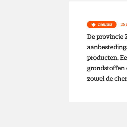
nieuws
15 
De provincie Z
aanbestedings
producten. E
grondstoffen 
zowel de chem