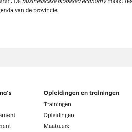
teren. De
businesscase biobased economy
maakt dee
enda van de provincie.
ma's
Opleidingen en trainingen
Trainingen
ement
Opleidingen
ment
Maatwerk