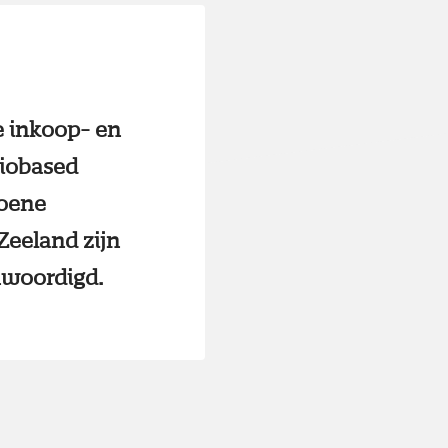
le inkoop- en
biobased
roene
Zeeland zijn
nwoordigd.