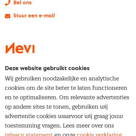
Bel ons
Stuur een e-mail
LinkedIn
X
Instagram
Facebook
YouTube
Deze website gebruikt cookies
Direct naar
Wij gebruiken noodzakelijke en analytische
Service & contact
cookies om de site beter te laten functioneren
Populaire thema's
Over inkoop
en te optimaliseren. Om relevante advertenties
Aanbesteden
Opleidingen en trainingen
op andere sites te tonen, gebruiken wij
Netwerk en communities
Contractmanagement
advertentie cookies waarvoor wij graag jouw
Trainingen
Aanmelden nieuwsbrief
Kostenmanagement
toestemming vragen. Lees meer over ons
Opleidingen
Word lid van Nevi
privacy statement
en onze
cookie verklaring
.
Onderhandelen
Cookievoorkeuren beheren
Onze
algemene