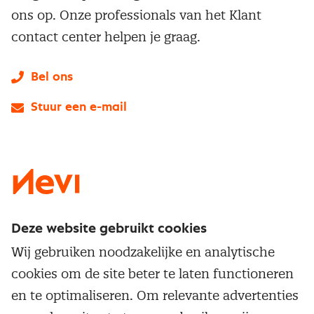
ons op. Onze professionals van het Klant
contact center helpen je graag.
Bel ons
Stuur een e-mail
LinkedIn
X
Instagram
Facebook
YouTube
Deze website gebruikt cookies
Direct naar
Wij gebruiken noodzakelijke en analytische
Service & contact
cookies om de site beter te laten functioneren
Populaire thema's
Over inkoop
en te optimaliseren. Om relevante advertenties
Aanbesteden