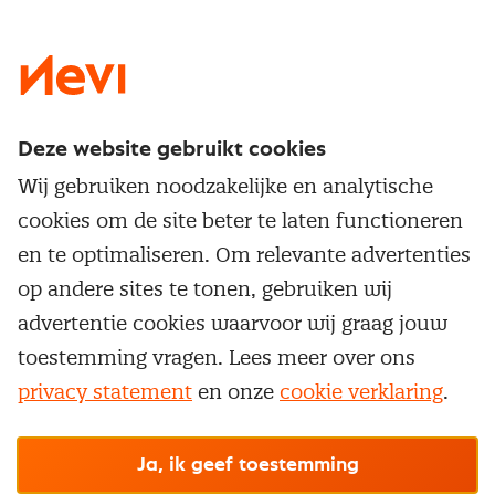
LinkedIn
X
Instagram
Facebook
YouTube
Deze website gebruikt cookies
Direct naar
Wij gebruiken noodzakelijke en analytische
Service & contact
cookies om de site beter te laten functioneren
Populaire thema's
Over inkoop
en te optimaliseren. Om relevante advertenties
Aanbesteden
Opleidingen en trainingen
op andere sites te tonen, gebruiken wij
Netwerk en communities
Contractmanagement
advertentie cookies waarvoor wij graag jouw
Trainingen
Aanmelden nieuwsbrief
Kostenmanagement
toestemming vragen. Lees meer over ons
Opleidingen
Word lid van Nevi
privacy statement
en onze
cookie verklaring
.
Onderhandelen
Cookievoorkeuren beheren
Onze
algemene
Maatwerk
Nevi PMI®
voorwaarden, cookie- en privacyverklaring
zijn
van toepassing.
Supply management
Examens
Inkoop vacatures
© Nevi.nl
Ja, ik geef toestemming
Vrijstellingen