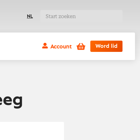
NL
Winkelwagen
Word lid
Account
eeg