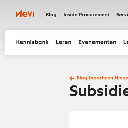
Ga
naar
Nevi
inhoud
Blog
Inside Procurement
Serv
Kennisbank
Leren
Evenementen
L
Blog (voorheen Nieu
Subsidi