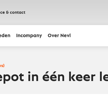
ice & contact
eden
Incompany
Over Nevi
ws)
epot in één keer l