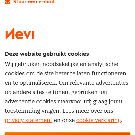
Stuur een e-mail
LinkedIn
X
Instagram
Facebook
YouTube
Deze website gebruikt cookies
Direct naar
Wij gebruiken noodzakelijke en analytische
Service & contact
cookies om de site beter te laten functioneren
Populaire thema's
Over inkoop
en te optimaliseren. Om relevante advertenties
Aanbesteden
Opleidingen en trainingen
op andere sites te tonen, gebruiken wij
Netwerk en communities
Contractmanagement
advertentie cookies waarvoor wij graag jouw
Trainingen
Aanmelden nieuwsbrief
Kostenmanagement
toestemming vragen. Lees meer over ons
Opleidingen
Word lid van Nevi
privacy statement
en onze
cookie verklaring
.
Onderhandelen
Cookievoorkeuren beheren
Onze
algemene
Maatwerk
Nevi PMI®
voorwaarden, cookie- en privacyverklaring
zijn
van toepassing.
Supply management