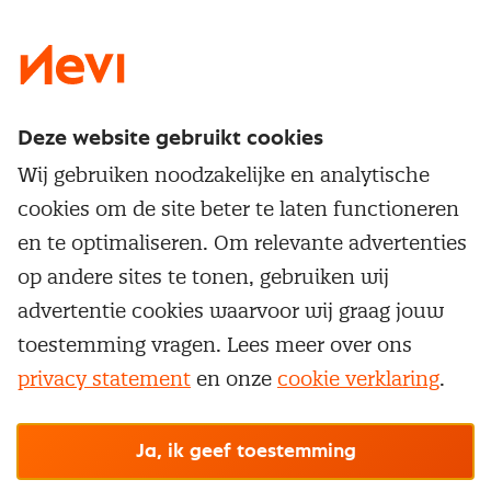
LinkedIn
X
Instagram
Facebook
YouTube
Deze website gebruikt cookies
Direct naar
Wij gebruiken noodzakelijke en analytische
Service & contact
cookies om de site beter te laten functioneren
Populaire thema's
Over inkoop
en te optimaliseren. Om relevante advertenties
Aanbesteden
Opleidingen en trainingen
op andere sites te tonen, gebruiken wij
Netwerk en communities
Contractmanagement
advertentie cookies waarvoor wij graag jouw
Trainingen
Aanmelden nieuwsbrief
Kostenmanagement
toestemming vragen. Lees meer over ons
Opleidingen
Word lid van Nevi
privacy statement
en onze
cookie verklaring
.
Onderhandelen
Cookievoorkeuren beheren
Onze
algemene
Maatwerk
Nevi PMI®
voorwaarden, cookie- en privacyverklaring
zijn
van toepassing.
Supply management
Examens
Inkoop vacatures
© Nevi.nl
Ja, ik geef toestemming
Vrijstellingen
Opzeggen lidmaatschap