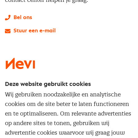
Bel ons
Stuur een e-mail
LinkedIn
X
Instagram
Facebook
YouTube
Deze website gebruikt cookies
Direct naar
Wij gebruiken noodzakelijke en analytische
Service & contact
cookies om de site beter te laten functioneren
Populaire thema's
Over inkoop
en te optimaliseren. Om relevante advertenties
Aanbesteden
Opleidingen en trainingen
op andere sites te tonen, gebruiken wij
Netwerk en communities
Contractmanagement
advertentie cookies waarvoor wij graag jouw
Trainingen
Aanmelden nieuwsbrief